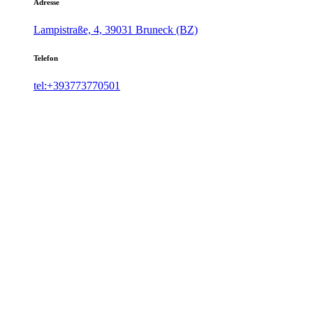
Adresse
Lampistraße, 4, 39031 Bruneck (BZ)
Telefon
tel:+393773770501