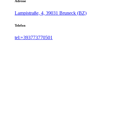
Adresse
Lampistraße, 4, 39031 Bruneck (BZ)
Telefon
tel:+393773770501